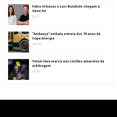
Fabio Urbanas e Luci Bondiole chegam à
Ozen.fm
jul 31
“Andança” embala estreia dos 70 anos da
Copa Energia
ago 03
Yelum leva marca aos cartões amarelos da
arbitragem
jul 30