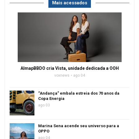
Mais acessados
AlmapBBDO cria Vista, unidade dedicada a OOH
voxnews
ago 04
“Andança” embala estreia dos 70 anos da
Copa Energia
ago 03
Marina Sena acende seu universo para a
OPPO
ago 04