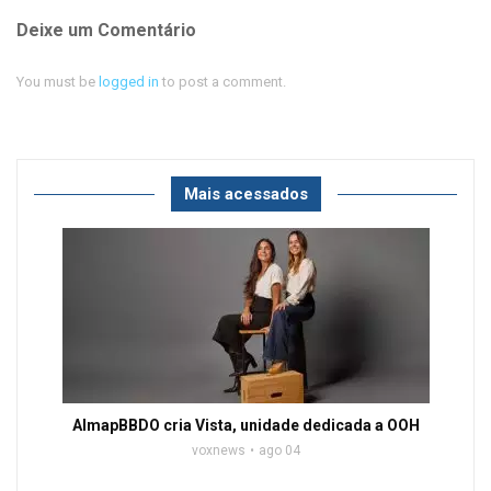
Deixe um Comentário
You must be
logged in
to post a comment.
Mais acessados
AlmapBBDO cria Vista, unidade dedicada a OOH
voxnews
ago 04