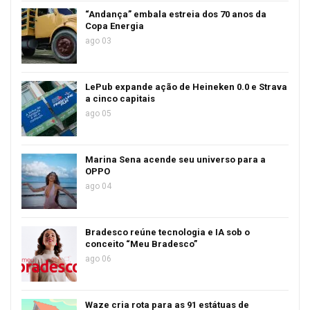
“Andança” embala estreia dos 70 anos da
Copa Energia
ago 03
LePub expande ação de Heineken 0.0 e Strava
a cinco capitais
ago 05
Marina Sena acende seu universo para a
OPPO
ago 04
Bradesco reúne tecnologia e IA sob o
conceito “Meu Bradesco”
ago 06
Waze cria rota para as 91 estátuas de