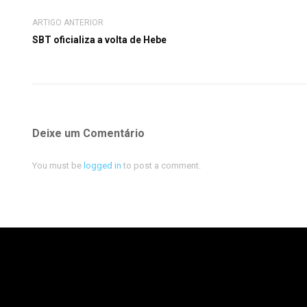
ARTIGO ANTERIOR
SBT oficializa a volta de Hebe
Deixe um Comentário
You must be
logged in
to post a comment.