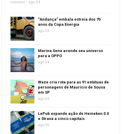
voxnews
ago 04
“Andança” embala estreia dos 70
anos da Copa Energia
ago 03
Marina Sena acende seu universo
para a OPPO
ago 04
Waze cria rota para as 91 estátuas de
personagens de Mauricio de Sousa
em SP
ago 03
LePub expande ação de Heineken 0.0
e Strava a cinco capitais
ago 05