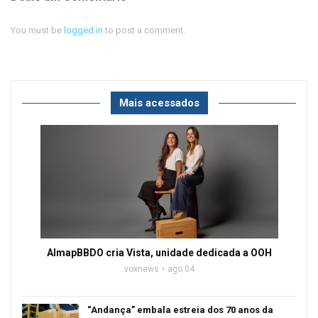
You must be
logged in
to post a comment.
Mais acessados
AlmapBBDO cria Vista, unidade dedicada a OOH
voxnews
ago 04
“Andança” embala estreia dos 70 anos da