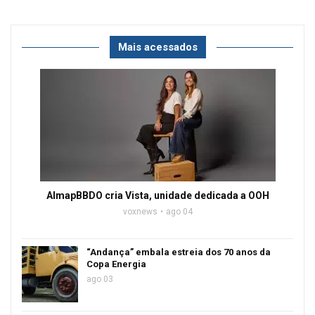
Mais acessados
AlmapBBDO cria Vista, unidade dedicada a OOH
voxnews
ago 04
“Andança” embala estreia dos 70 anos da
Copa Energia
ago 03