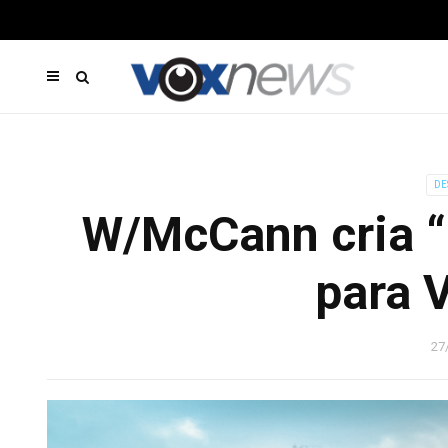
DE
W/McCann cria “F
para V
27