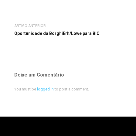
ARTIGO ANTERIOR
Oportunidade da BorghiErh/Lowe para BIC
Deixe um Comentário
You must be
logged in
to post a comment.