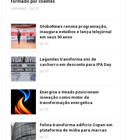
formado por clientes
voxnews
jul 31
GloboNews renova programação,
inaugura estúdios e lança telejornal
em seus 30 anos
jul 31
Lagunitas transforma xixi de
cachorro em desconto para IPA Day
jul 31
Energisa e Heads posicionam
inovação como motor da
transformação energética
jul 31
Felina transforma edifício Copan em
plataforma de mídia para marcas
jul 31