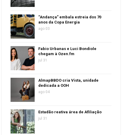
“Andança” embala estreia dos 70
anos da Copa Energia
ago 03
Fabio Urbanas e Luci Bondiole
chegam à Ozen.fm
jul 31
AlmapBBDO cria Vista, unidade
dedicada a OOH
ago 04
Estadão reativa área de Afiliação
jul 31