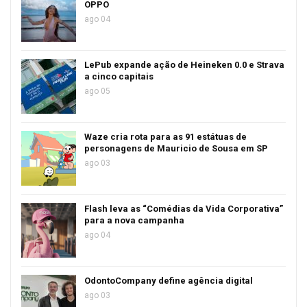
OPPO
ago 04
LePub expande ação de Heineken 0.0 e Strava
a cinco capitais
ago 05
Waze cria rota para as 91 estátuas de
personagens de Mauricio de Sousa em SP
ago 03
Flash leva as “Comédias da Vida Corporativa”
para a nova campanha
ago 04
OdontoCompany define agência digital
ago 03