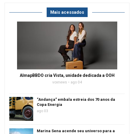
Mais acessados
AlmapBBDO cria Vista, unidade dedicada a OOH
voxnews
ago 04
“Andança” embala estreia dos 70 anos da
Copa Energia
ago 03
Marina Sena acende seu universo para a