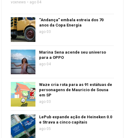
voxnews
ago 04
“Andança” embala estreia dos 70
anos da Copa Energia
ago 03
Marina Sena acende seu universo
para a OPPO
ago 04
Waze cria rota para as 91 estátuas de
personagens de Mauricio de Sousa
em SP
ago 03
LePub expande ação de Heineken 0.0
e Strava a cinco capitais
ago 05