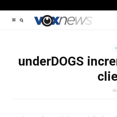
D
underDOGS increm
cli
03