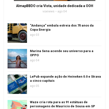
AlmapBBDO cria Vista, unidade dedicada a OOH
voxnews
ago 04
“Andança” embala estreia dos 70 anos da
Copa Energia
ago 03
Marina Sena acende seu universo para a
OPPO
ago 04
LePub expande ação de Heineken 0.0 e Strava
a cinco capitais
ago 05
Waze cria rota para as 91 estátuas de
personagens de Mauricio de Sousa em SP