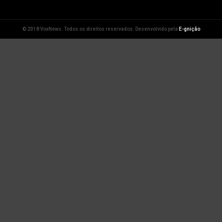
© 2018 VoxNews. Todos os direitos reservados. Desenvolvido pela
E-gnição