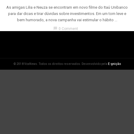
As amigas Lilia e Neuza se encontram em novo filme do Itaú Unibanco
para dar dicas e tirar dúvidas sobre investimentos. Em um tom leve e
bem humorado, a nova campanha vai estimular o hábito ...
chat_bubble
0 Comment
© 2018 VoxNews. Todos os direitos reservados. Desenvolvido pela
E-gnição