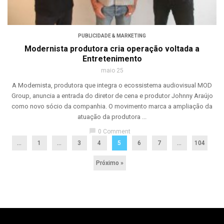
PUBLICIDADE & MARKETING
Modernista produtora cria operação voltada a
Entretenimento
maio 25
A Modernista, produtora que integra o ecossistema audiovisual MOD
Group, anuncia a entrada do diretor de cena e produtor Johnny Araújo
como novo sócio da companhia. O movimento marca a ampliação da
atuação da produtora ...
chat_bubble
0 Comment
...
1
…
3
4
5
6
7
…
104
Próximo »