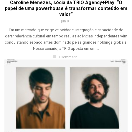
Caroline Menezes, sócia da TRIO Agency+Play: “O
papel de uma powerhouse é transformar conteúdo em
valor”
jun 01
Em um mercado que exige velocidade, integração e capacidade de
gerar relevância cultural em tempo real, as agências independentes vêm
conquistando espaço antes dominado pelas grandes holdings globais.
Nesse cenário, a TRIO aposta em um ...
chat_bubble
0 Comment