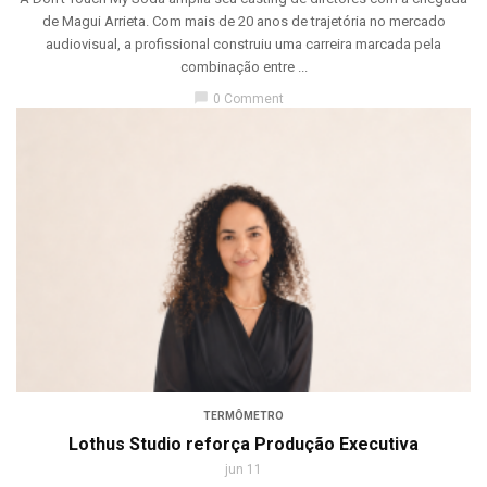
de Magui Arrieta. Com mais de 20 anos de trajetória no mercado
audiovisual, a profissional construiu uma carreira marcada pela
combinação entre ...
chat_bubble
0 Comment
TERMÔMETRO
Lothus Studio reforça Produção Executiva
jun 11