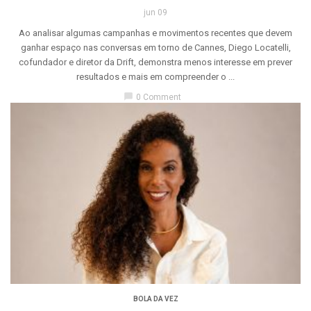
jun 09
Ao analisar algumas campanhas e movimentos recentes que devem
ganhar espaço nas conversas em torno de Cannes, Diego Locatelli,
cofundador e diretor da Drift, demonstra menos interesse em prever
resultados e mais em compreender o ...
chat_bubble
0 Comment
BOLA DA VEZ