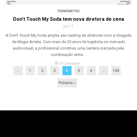
TERMÔMETRO
Don’t Touch My Soda tem nova diretora de cena
jun 11
A Don’t Touch My Soda amplia seu casting de diretores com a chegada
de Magui Arrieta. Com mais de 20 anos de trajetória no mercado
audiovisual, a profissional construiu uma carreira marcada pela
combinação entre ...
chat_bubble
0 Comment
...
1
2
3
4
5
6
…
104
Próximo »