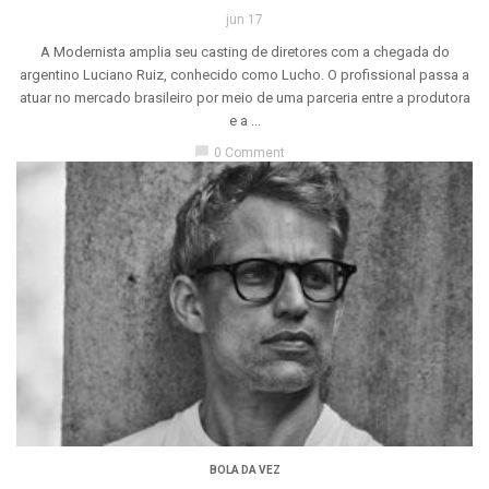
jun 17
A Modernista amplia seu casting de diretores com a chegada do
argentino Luciano Ruiz, conhecido como Lucho. O profissional passa a
atuar no mercado brasileiro por meio de uma parceria entre a produtora
e a ...
chat_bubble
0 Comment
BOLA DA VEZ