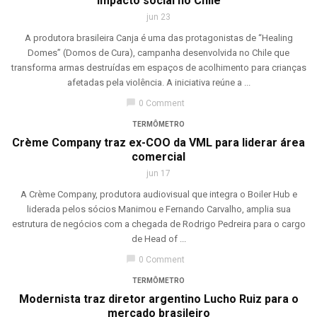
impacto social no Chile
jun 23
A produtora brasileira Canja é uma das protagonistas de “Healing
Domes” (Domos de Cura), campanha desenvolvida no Chile que
transforma armas destruídas em espaços de acolhimento para crianças
afetadas pela violência. A iniciativa reúne a ...
chat_bubble
0 Comment
TERMÔMETRO
Crème Company traz ex-COO da VML para liderar área
comercial
jun 17
A Crème Company, produtora audiovisual que integra o Boiler Hub e
liderada pelos sócios Manimou e Fernando Carvalho, amplia sua
estrutura de negócios com a chegada de Rodrigo Pedreira para o cargo
de Head of ...
chat_bubble
0 Comment
TERMÔMETRO
Modernista traz diretor argentino Lucho Ruiz para o
mercado brasileiro