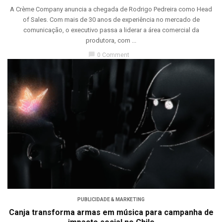
A Crème Company anuncia a chegada de Rodrigo Pedreira como Head
of Sales. Com mais de 30 anos de experiência no mercado de
comunicação, o executivo passa a liderar a área comercial da
produtora, com ...
chat_bubble
0 Comment
PUBLICIDADE & MARKETING
Canja transforma armas em música para campanha de