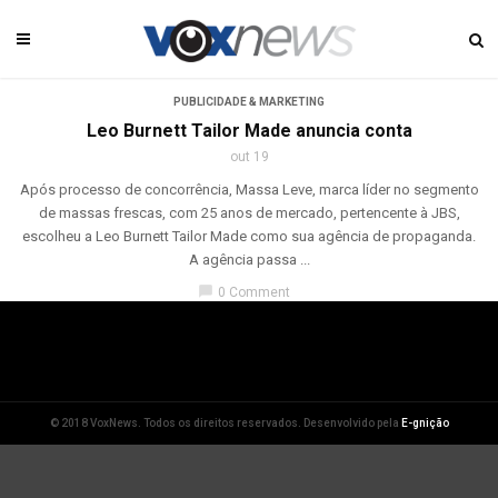
PUBLICIDADE & MARKETING
Leo Burnett Tailor Made anuncia conta
out 19
Após processo de concorrência, Massa Leve, marca líder no segmento
de massas frescas, com 25 anos de mercado, pertencente à JBS,
escolheu a Leo Burnett Tailor Made como sua agência de propaganda.
A agência passa ...
chat_bubble
0 Comment
© 2018 VoxNews. Todos os direitos reservados. Desenvolvido pela
E-gnição