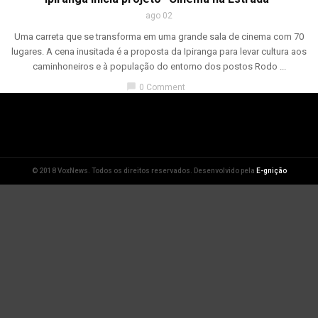
ago 02
Uma carreta que se transforma em uma grande sala de cinema com 70
lugares. A cena inusitada é a proposta da Ipiranga para levar cultura aos
caminhoneiros e à população do entorno dos postos Rodo ...
chat_bubble
0 Comment
© 2018 VoxNews. Todos os direitos reservados. Desenvolvido pela
E-gnição