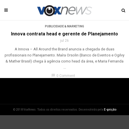
PUBLICIDADE & MARKETING
Innova contrata head e gerente de Planejamento
jul 26
A Innova – All Around the Brand anuncia a chegada de duas
profissionais no Planejamento. Maíra Orsolin (Banco de Eventos e Ogilvy
& Mather Brasil) chega à agência como head da área, e Maria Fernanda
...
chat_bubble
0 Comment
© 2018 VoxNews. Todos os direitos reservados. Desenvolvido pela
E-gnição