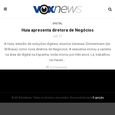
DIGITAL
Huia apresenta diretora de Negócios
set 27
A Huia, estúdio de soluções digitais, anuncia Vanessa Zimmermann (ex-
W3haus) como nova diretora de Negócios. A executiva iniciou a carreira
na área de digital na Espanha, onde morou por três anos. Lá, trabalhou
na Havas ...
chat_bubble
0 Comment
© 2018 VoxNews. Todos os direitos reservados. Desenvolvido pela
E-gnição