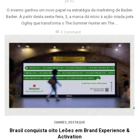
jul 02
O inverno ganhou um novo papel na estratégia de marketing de Baden
Baden. A partir desta sexta-feira, 3, a marca dá início à ação criada pela
Ogilvy que transforma o The Summer Hunter em The ...
chat_bubble
0 Comment
CANNES
,
DESTAQUE
Brasil conquista oito Leões em Brand Experience &
Activation