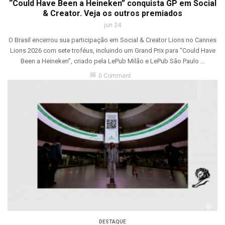
“Could Have Been a Heineken” conquista GP em Social
& Creator. Veja os outros premiados
jun 24
O Brasil encerrou sua participação em Social & Creator Lions no Cannes
Lions 2026 com sete troféus, incluindo um Grand Prix para “Could Have
Been a Heineken”, criado pela LePub Milão e LePub São Paulo ...
chat_bubble
0 Comment
DESTAQUE