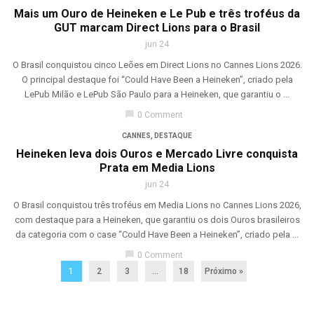
Mais um Ouro de Heineken e Le Pub e três troféus da
GUT marcam Direct Lions para o Brasil
jun 24
O Brasil conquistou cinco Leões em Direct Lions no Cannes Lions 2026.
O principal destaque foi “Could Have Been a Heineken”, criado pela
LePub Milão e LePub São Paulo para a Heineken, que garantiu o ...
chat_bubble
0 Comment
CANNES
,
DESTAQUE
Heineken leva dois Ouros e Mercado Livre conquista
Prata em Media Lions
jun 24
O Brasil conquistou três troféus em Media Lions no Cannes Lions 2026,
com destaque para a Heineken, que garantiu os dois Ouros brasileiros
da categoria com o case “Could Have Been a Heineken”, criado pela ...
chat_bubble
0 Comment
1
2
3
…
18
Próximo »