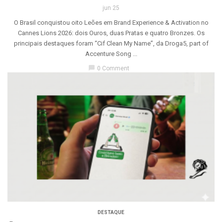
jun 25
O Brasil conquistou oito Leões em Brand Experience & Activation no
Cannes Lions 2026: dois Ouros, duas Pratas e quatro Bronzes. Os
principais destaques foram “Cif Clean My Name”, da Droga5, part of
Accenture Song ...
chat_bubble
0 Comment
DESTAQUE