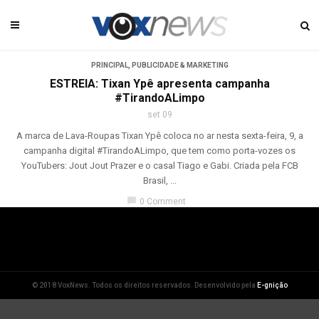
PRINCIPAL
,
PUBLICIDADE & MARKETING
ESTREIA: Tixan Ypê apresenta campanha
#TirandoALimpo
set 09
A marca de Lava-Roupas Tixan Ypê coloca no ar nesta sexta-feira, 9, a
campanha digital #TirandoALimpo, que tem como porta-vozes os
YouTubers: Jout Jout Prazer e o casal Tiago e Gabi. Criada pela FCB
Brasil, ...
chat_bubble
0 Comment
© 2018 VoxNews. Todos os direitos reservados. Desenvolvido pela
E-gnição