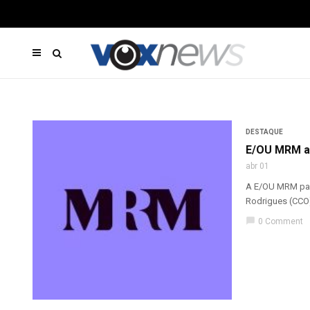
DESTAQUE
E/OU MRM a
abr 01
A E/OU MRM pass
Rodrigues (CCO)
chat_bubble
0 Comment