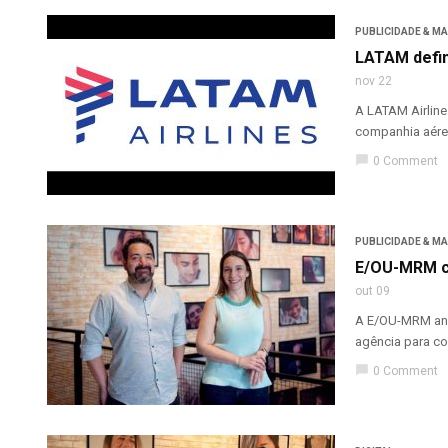
PUBLICIDADE & M
LATAM defin
nov 22
A LATAM Airline
companhia aérea
chat_bubble
0 Comment
PUBLICIDADE & M
E/OU-MRM co
out 09
A E/OU-MRM anu
agência para co
chat_bubble
0 Comment