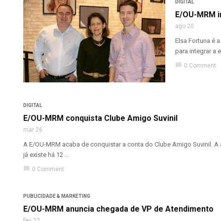
DIGITAL
E/OU-MRM i
ago 20
Elsa Fortuna é 
para integrar a e
chat_bubble
0 Comment
DIGITAL
E/OU-MRM conquista Clube Amigo Suvinil
mar 26
A E/OU-MRM acaba de conquistar a conta do Clube Amigo Suvinil. A 
já existe há 12 ...
chat_bubble
0 Comment
PUBLICIDADE & MARKETING
E/OU-MRM anuncia chegada de VP de Atendimento
fev 22