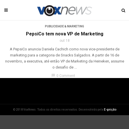
PUBLICIDADE & MARKETING
PepsiCo tem nova VP de Marketing
out 18
A PepsiCo anuncia Daniela Cachich como nova vice-presidente de
marketing para a categoria de Snacks Salgados. A partir de 16 de
novembro, a executiva, até então VP de Marketing da Heineken, assume
o desafio de ...
chat_bubble
0 Comment
© 2018 VoxNews. Todos os direitos reservados. Desenvolvido pela
E-gnição