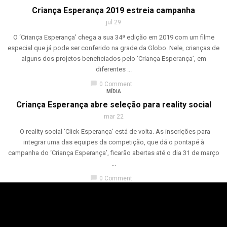
Criança Esperança 2019 estreia campanha
jul 29
O ‘Criança Esperança’ chega a sua 34ª edição em 2019 com um filme
especial que já pode ser conferido na grade da Globo. Nele, crianças de
alguns dos projetos beneficiados pelo ‘Criança Esperança’, em
diferentes ...
chat_bubble
0 Comment
MÍDIA
Criança Esperança abre seleção para reality social
mar 22
O reality social ‘Click Esperança’ está de volta. As inscrições para
integrar uma das equipes da competição, que dá o pontapé à
campanha do ‘Criança Esperança’, ficarão abertas até o dia 31 de março
...
chat_bubble
0 Comment