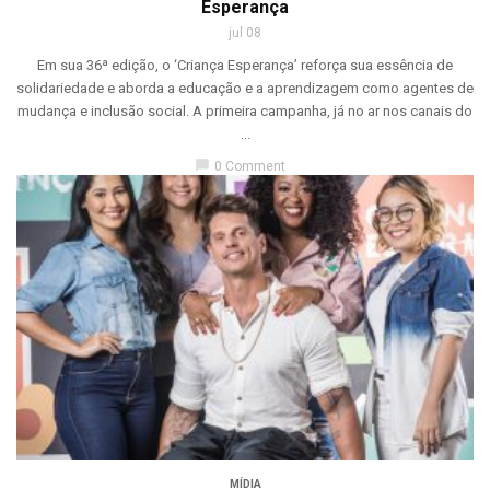
Esperança
jul 08
Em sua 36ª edição, o ‘Criança Esperança’ reforça sua essência de
solidariedade e aborda a educação e a aprendizagem como agentes de
mudança e inclusão social. A primeira campanha, já no ar nos canais do
...
chat_bubble
0 Comment
MÍDIA