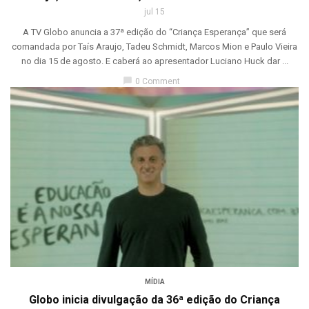
jul 15
A TV Globo anuncia a 37ª edição do “Criança Esperança” que será
comandada por Taís Araujo, Tadeu Schmidt, Marcos Mion e Paulo Vieira
no dia 15 de agosto. E caberá ao apresentador Luciano Huck dar ...
chat_bubble
0 Comment
MÍDIA
Globo inicia divulgação da 36ª edição do Criança