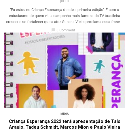
jul 10
‘Eu estou no Criança Esperança desde a primeira edição’. É com o
entusiasmo de quem viu a campanha mais famosa da TV brasileira
crescer e se fortalecer que a atriz Susana Vieira proclama essa frase ...
chat_bubble
0 Comment
MÍDIA
Criança Esperança 2022 terá apresentação de Taís
Araujo, Tadeu Schmidt, Marcos Mion e Paulo Vieira