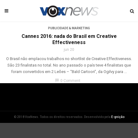
PUBLICIDADE & MARKETING
Cannes 2016: nada do Brasil em Creative
Effectiveness
jun 20
O Brasil não emplacou trabalhos no shortlist de Creative Effectiveness.
São 23 finalistas no total. No ano passado o país teve 4 finalistas que
foram convertidos em 2 Leões – “Bald Cartoon”, da Ogilvy para ...
chat_bubble
0 Comment
© 2018 VoxNews. Todos os direitos reservados. Desenvolvido pela
E-gnição