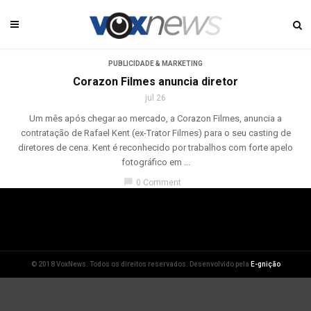
PUBLICIDADE & MARKETING
Corazon Filmes anuncia diretor
jul 26
Um mês após chegar ao mercado, a Corazon Filmes, anuncia a
contratação de Rafael Kent (ex-Trator Filmes) para o seu casting de
diretores de cena. Kent é reconhecido por trabalhos com forte apelo
fotográfico em ...
chat_bubble
0 Comment
© 2018 VoxNews. Todos os direitos reservados. Desenvolvido pela
E-gnição