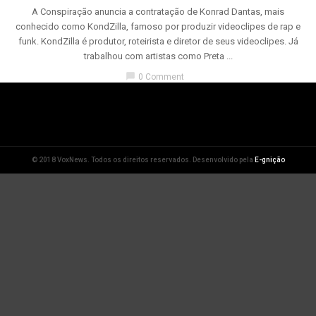
A Conspiração anuncia a contratação de Konrad Dantas, mais
conhecido como KondZilla, famoso por produzir videoclipes de rap e
funk. KondZilla é produtor, roteirista e diretor de seus videoclipes. Já
trabalhou com artistas como Preta ...
chat_bubble
0 Comment
© 2018 VoxNews. Todos os direitos reservados. Desenvolvido pela
E-gnição