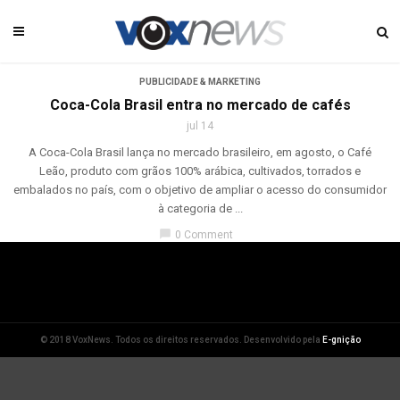
PUBLICIDADE & MARKETING
Coca-Cola Brasil entra no mercado de cafés
jul 14
A Coca-Cola Brasil lança no mercado brasileiro, em agosto, o Café
Leão, produto com grãos 100% arábica, cultivados, torrados e
embalados no país, com o objetivo de ampliar o acesso do consumidor
à categoria de ...
chat_bubble
0 Comment
© 2018 VoxNews. Todos os direitos reservados. Desenvolvido pela
E-gnição