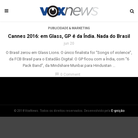
PUBLICIDADE & MARKETING
Cannes 2016: em Glass, GP é da Índia. Nada do Brasil
jun 20
O Brasil zerou em Glass Lions. O único finalista foi “Songs of violence”,
da FCB Brasil para o Estadão Digital. O GP ficou com a Índia, com “6
Pack Band”, da Mindshare Munbai para Hindustan ...
chat_bubble
0 Comment
© 2018 VoxNews. Todos os direitos reservados. Desenvolvido pela
E-gnição