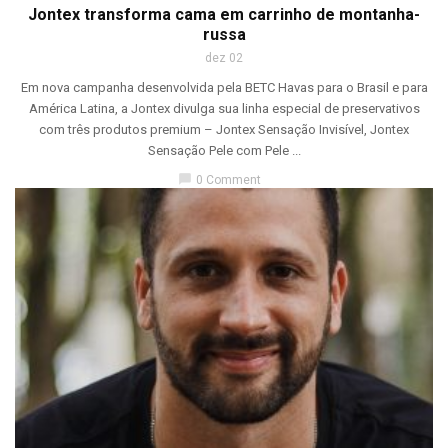
Jontex transforma cama em carrinho de montanha-
russa
dez 02
Em nova campanha desenvolvida pela BETC Havas para o Brasil e para
América Latina, a Jontex divulga sua linha especial de preservativos
com três produtos premium – Jontex Sensação Invisível, Jontex
Sensação Pele com Pele ...
chat_bubble
0 Comment