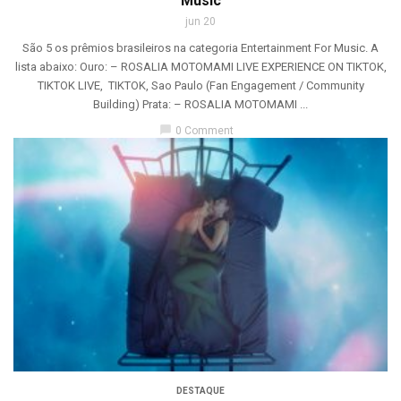
Music
jun 20
São 5 os prêmios brasileiros na categoria Entertainment For Music. A
lista abaixo: Ouro: – ROSALIA MOTOMAMI LIVE EXPERIENCE ON TIKTOK,
TIKTOK LIVE, TIKTOK, Sao Paulo (Fan Engagement / Community
Building) Prata: – ROSALIA MOTOMAMI ...
chat_bubble
0 Comment
DESTAQUE