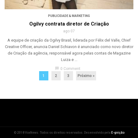
PUBLICIDADE & MARKETING
Ogilvy contrata diretor de Criação
ago 07
A equipe de criação da Ogilvy Brasil, liderada por Félix del Valle, Chief
Creative Officer, anuncia Daniel Schiavon é anunciado como novo diretor
de Criação da agência, responsável agora pelas contas de Magazine
Luiza e ...
chat_bubble
0 Comment
1
2
3
Próximo »
© 2018 VoxNews. Todos os direitos reservados. Desenvolvido pela
E-gnição