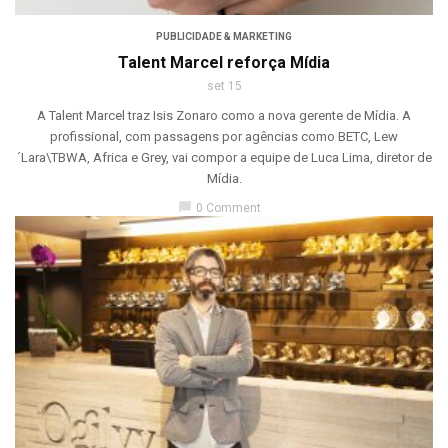
PUBLICIDADE & MARKETING
Talent Marcel reforça Mídia
set 15
A Talent Marcel traz Isis Zonaro como a nova gerente de Mídia. A
profissional, com passagens por agências como BETC, Lew
´Lara\TBWA, Africa e Grey, vai compor a equipe de Luca Lima, diretor de
Mídia.
chat_bubble
0 Comment