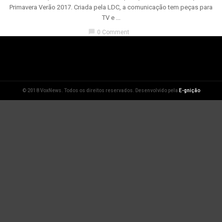
Primavera Verão 2017. Criada pela LDC, a comunicação tem peças para
TV e ...
chat_bubble
0 Comment
© 2018 VoxNews. Todos os direitos reservados. Desenvolvido pela
E-gnição