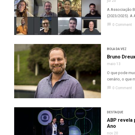
jul 20
A Associação Br
(2023/2025). A A
chat_bubble
0 Comment
BOLA DA VEZ
Bruno Dreux
maio 13
O que pode mud
cenário, o que 
chat_bubble
0 Comment
DESTAQUE
ABP revela 
Ano
nov 20