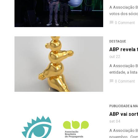
A Associação Br
votos dos sócio
chat_bubble
0 Comment
DESTAQUE
ABP revela 
out 22
A Associação Br
entidade, a list
chat_bubble
0 Comment
PUBLICIDADE & M
ABP vai sor
set 04
A Associação Br
novembro. Como p