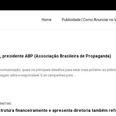
Home
Publicidade | Como Anunciar no
, presidente ABP (Associação Brasileira de Propaganda)
comunicação, quais os principais desafios para estar mais próximo ao púb
magem séria e responsável. E as campanhas para ...
ARKETING
trutura financeiramente e apresenta diretoria também re