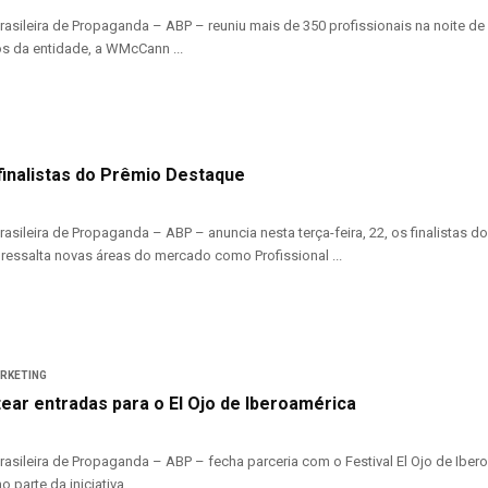
asileira de Propaganda – ABP – reuniu mais de 350 profissionais na noite de
s da entidade, a WMcCann ...
finalistas do Prêmio Destaque
asileira de Propaganda – ABP – anuncia nesta terça-feira, 22, os finalistas
a ressalta novas áreas do mercado como Profissional ...
ARKETING
tear entradas para o El Ojo de Iberoamérica
asileira de Propaganda – ABP – fecha parceria com o Festival El Ojo de Ibero
arte da iniciativa, ...