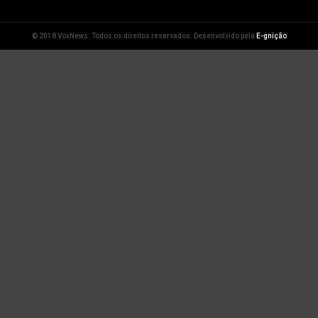
© 2018 VoxNews. Todos os direitos reservados. Desenvolvido pela
E-gnição