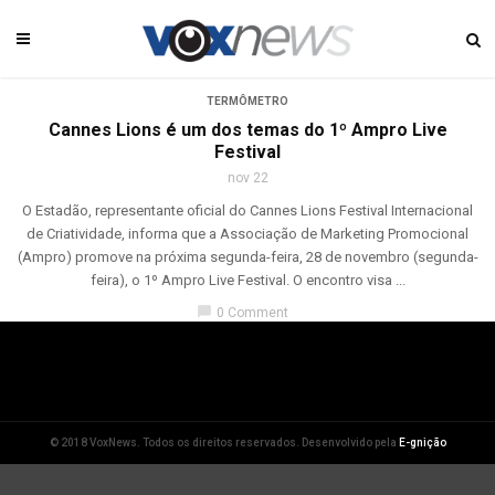
TERMÔMETRO
Cannes Lions é um dos temas do 1º Ampro Live
Festival
nov 22
O Estadão, representante oficial do Cannes Lions Festival Internacional
de Criatividade, informa que a Associação de Marketing Promocional
(Ampro) promove na próxima segunda-feira, 28 de novembro (segunda-
feira), o 1º Ampro Live Festival. O encontro visa ...
chat_bubble
0 Comment
© 2018 VoxNews. Todos os direitos reservados. Desenvolvido pela
E-gnição