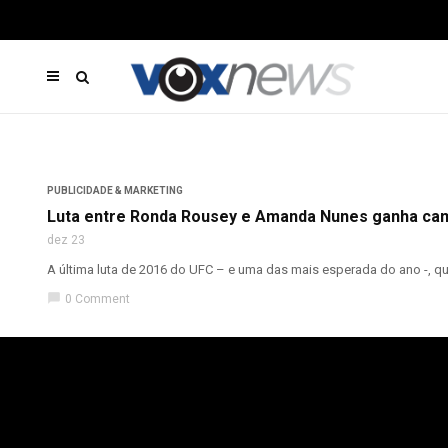
PUBLICIDADE & MARKETING
Luta entre Ronda Rousey e Amanda Nunes ganha ca
dez 23
A última luta de 2016 do UFC – e uma das mais esperada do ano -, qu
chat_bubble
0 Comment