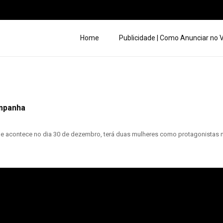
Home
Publicidade | Como Anunciar no
mpanha
e acontece no dia 30 de dezembro, terá duas mulheres como protagonistas na 