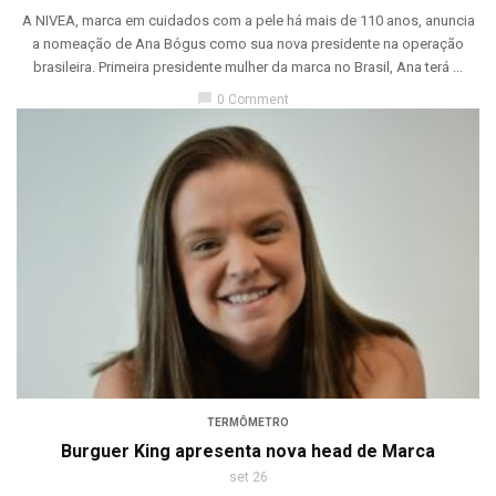
A NIVEA, marca em cuidados com a pele há mais de 110 anos, anuncia
a nomeação de Ana Bógus como sua nova presidente na operação
brasileira. Primeira presidente mulher da marca no Brasil, Ana terá ...
chat_bubble
0 Comment
TERMÔMETRO
Burguer King apresenta nova head de Marca
set 26