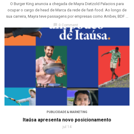
O Burger King anuncia a chegada de Mayra Dietzold Palacios para
ocupar o cargo de head de Marca da rede de fast-food. Ao longo de
sua carreira, Mayra teve passagens por empresas como Ambev, BDF ...
chat_bubble
0 Comment
PUBLICIDADE & MARKETING
Itaúsa apresenta novo posicionamento
jul 14