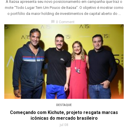
A Itaúsa apresenta seu novo posicionamento em campanha que traz o
mote “Todo Lugar Tem Um Pouco de Itaúsa”. O objetivo é mostrar como
o portfólio da maior holding de investimentos de capital aberto do ...
chat_bubble
0 Comment
DESTAQUE
Começando com Kichute, projeto resgata marcas
icônicas do mercado brasileiro
jul 08