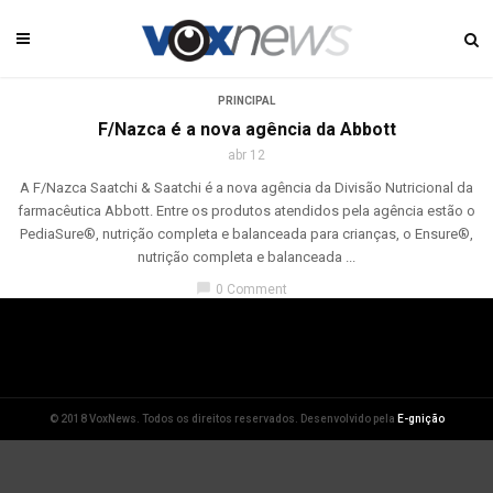
PRINCIPAL
F/Nazca é a nova agência da Abbott
abr 12
A F/Nazca Saatchi & Saatchi é a nova agência da Divisão Nutricional da
farmacêutica Abbott. Entre os produtos atendidos pela agência estão o
PediaSure®, nutrição completa e balanceada para crianças, o Ensure®,
nutrição completa e balanceada ...
chat_bubble
0 Comment
© 2018 VoxNews. Todos os direitos reservados. Desenvolvido pela
E-gnição