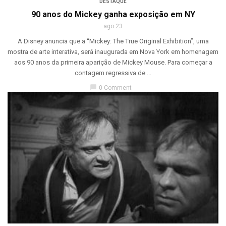
DESTAQUE
90 anos do Mickey ganha exposição em NY
ago 23
A Disney anuncia que a “Mickey: The True Original Exhibition”, uma
mostra de arte interativa, será inaugurada em Nova York em homenagem
aos 90 anos da primeira aparição de Mickey Mouse. Para começar a
contagem regressiva de ...
chat_bubble
0 Comment