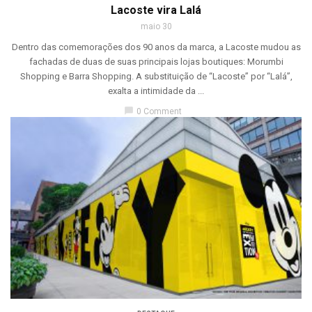
Lacoste vira Lalá
maio 30
Dentro das comemorações dos 90 anos da marca, a Lacoste mudou as
fachadas de duas de suas principais lojas boutiques: Morumbi
Shopping e Barra Shopping. A substituição de “Lacoste” por “Lalá”,
exalta a intimidade da ...
chat_bubble
0 Comment