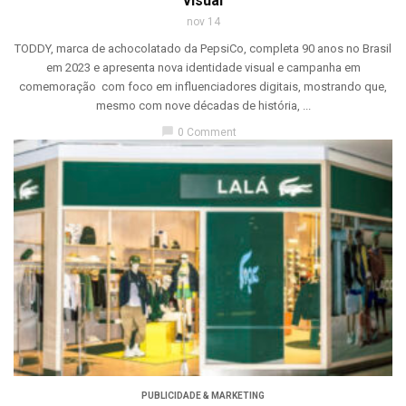
visual
nov 14
TODDY, marca de achocolatado da PepsiCo, completa 90 anos no Brasil
em 2023 e apresenta nova identidade visual e campanha em
comemoração com foco em influenciadores digitais, mostrando que,
mesmo com nove décadas de história, ...
chat_bubble
0 Comment
PUBLICIDADE & MARKETING