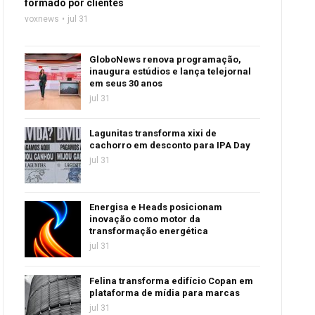
formado por clientes
voxnews
jul 31
GloboNews renova programação,
inaugura estúdios e lança telejornal
em seus 30 anos
jul 31
Lagunitas transforma xixi de
cachorro em desconto para IPA Day
jul 31
Energisa e Heads posicionam
inovação como motor da
transformação energética
jul 31
Felina transforma edifício Copan em
plataforma de mídia para marcas
jul 31