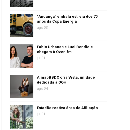
“Andança” embala estreia dos 70
anos da Copa Energia
ago 03
Fabio Urbanas e Luci Bondiole
chegam à Ozen.fm
jul 31
AlmapBBDO cria Vista, unidade
dedicada a OOH
ago 04
Estadão reativa área de Afiliação
jul 31