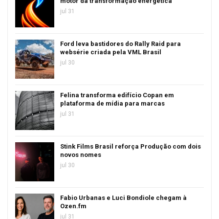
motor da transformação energética
jul 31
Ford leva bastidores do Rally Raid para
websérie criada pela VML Brasil
jul 30
Felina transforma edifício Copan em
plataforma de mídia para marcas
jul 31
Stink Films Brasil reforça Produção com dois
novos nomes
jul 30
Fabio Urbanas e Luci Bondiole chegam à
Ozen.fm
jul 31