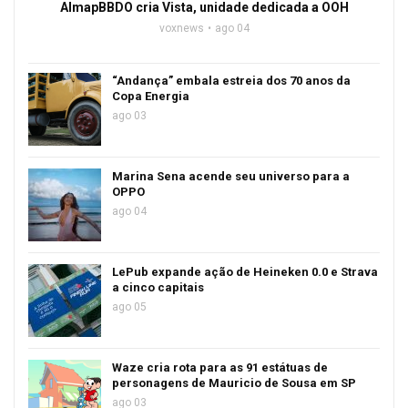
AlmapBBDO cria Vista, unidade dedicada a OOH
voxnews
ago 04
“Andança” embala estreia dos 70 anos da
Copa Energia
ago 03
Marina Sena acende seu universo para a
OPPO
ago 04
LePub expande ação de Heineken 0.0 e Strava
a cinco capitais
ago 05
Waze cria rota para as 91 estátuas de
personagens de Mauricio de Sousa em SP
ago 03