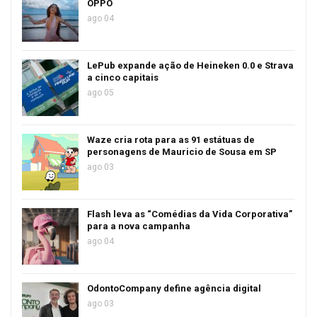
OPPO
ago 04
LePub expande ação de Heineken 0.0 e Strava
a cinco capitais
ago 05
Waze cria rota para as 91 estátuas de
personagens de Mauricio de Sousa em SP
ago 03
Flash leva as “Comédias da Vida Corporativa”
para a nova campanha
ago 04
OdontoCompany define agência digital
ago 03