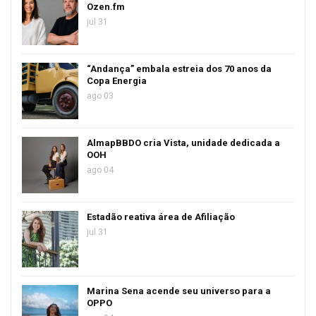
Ozen.fm
jul 31
“Andança” embala estreia dos 70 anos da
Copa Energia
ago 03
AlmapBBDO cria Vista, unidade dedicada a
OOH
ago 04
Estadão reativa área de Afiliação
jul 31
Marina Sena acende seu universo para a
OPPO