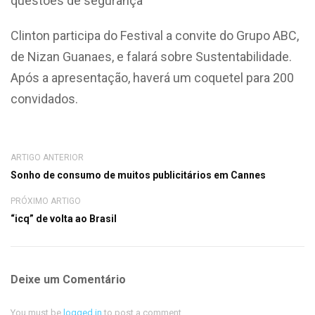
questões de segurança
Clinton participa do Festival a convite do Grupo ABC,
de Nizan Guanaes, e falará sobre Sustentabilidade.
Após a apresentação, haverá um coquetel para 200
convidados.
ARTIGO ANTERIOR
Sonho de consumo de muitos publicitários em Cannes
PRÓXIMO ARTIGO
“icq” de volta ao Brasil
Deixe um Comentário
You must be
logged in
to post a comment.