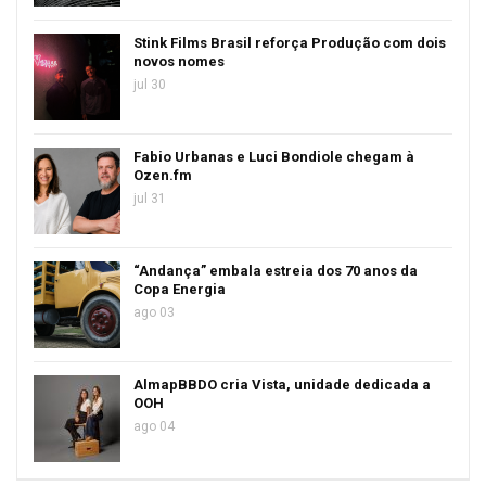
Stink Films Brasil reforça Produção com dois
novos nomes
jul 30
Fabio Urbanas e Luci Bondiole chegam à
Ozen.fm
jul 31
“Andança” embala estreia dos 70 anos da
Copa Energia
ago 03
AlmapBBDO cria Vista, unidade dedicada a
OOH
ago 04