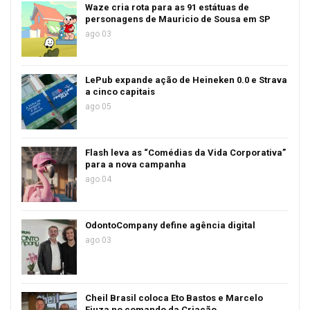
Waze cria rota para as 91 estátuas de
personagens de Mauricio de Sousa em SP
ago 03
LePub expande ação de Heineken 0.0 e Strava
a cinco capitais
ago 05
Flash leva as “Comédias da Vida Corporativa”
para a nova campanha
ago 04
OdontoCompany define agência digital
ago 03
Cheil Brasil coloca Eto Bastos e Marcelo
Fiuza no comando da Criação