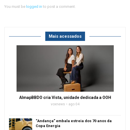
You must be
logged in
to post a comment.
Mais acessados
AlmapBBDO cria Vista, unidade dedicada a OOH
voxnews
ago 04
“Andança” embala estreia dos 70 anos da
Copa Energia