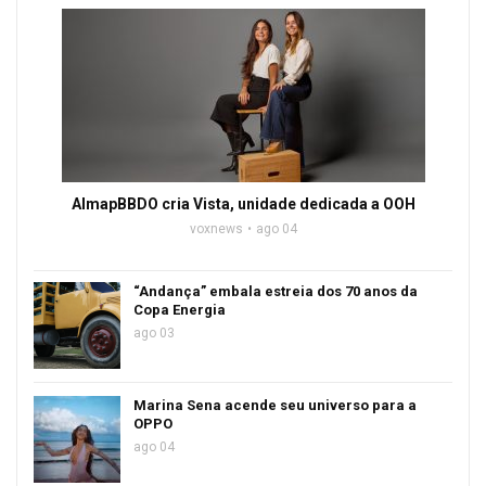
AlmapBBDO cria Vista, unidade dedicada a OOH
voxnews
ago 04
“Andança” embala estreia dos 70 anos da
Copa Energia
ago 03
Marina Sena acende seu universo para a
OPPO
ago 04