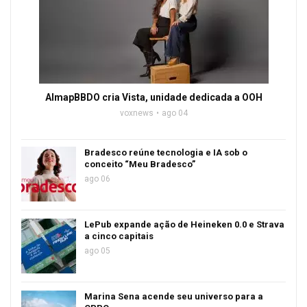
AlmapBBDO cria Vista, unidade dedicada a OOH
voxnews
ago 04
Bradesco reúne tecnologia e IA sob o
conceito “Meu Bradesco”
ago 06
LePub expande ação de Heineken 0.0 e Strava
a cinco capitais
ago 05
Marina Sena acende seu universo para a