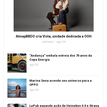
AlmapBBDO cria Vista, unidade dedicada a OOH
voxnews
ago 04
“Andança” embala estreia dos 70 anos da
Copa Energia
ago 03
Marina Sena acende seu universo para a
OPPO
ago 04
LePub expande ação de Heineken 0.0 e Strava