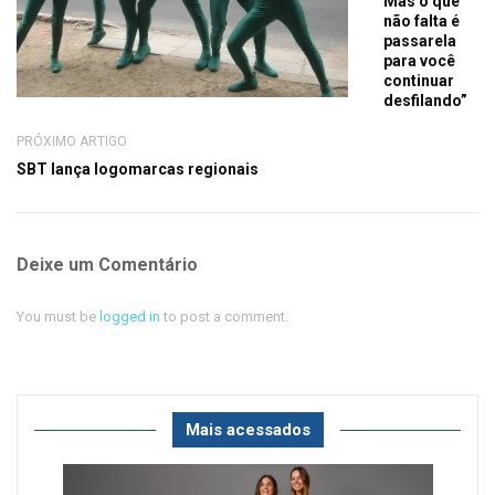
Mas o que
não falta é
passarela
para você
continuar
desfilando”
PRÓXIMO ARTIGO
SBT lança logomarcas regionais
Deixe um Comentário
You must be
logged in
to post a comment.
Mais acessados