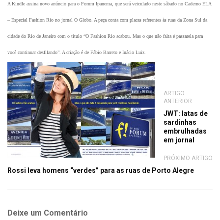
A Kindle assina novo anúncio para o Forum Ipanema, que será veiculado neste sábado no Caderno ELA
– Especial Fashion Rio no jornal O Globo. A peça conta com placas referentes às ruas da Zona Sul da
cidade do Rio de Janeiro com o título “O Fashion Rio acabou. Mas o que não falta é passarela para
você continuar desfilando”.
A criação é de Fábio Barreto e Inácio Luiz.
ARTIGO
ANTERIOR
JWT: latas de
sardinhas
embrulhadas
em jornal
PRÓXIMO ARTIGO
Rossi leva homens “verdes” para as ruas de Porto Alegre
Deixe um Comentário