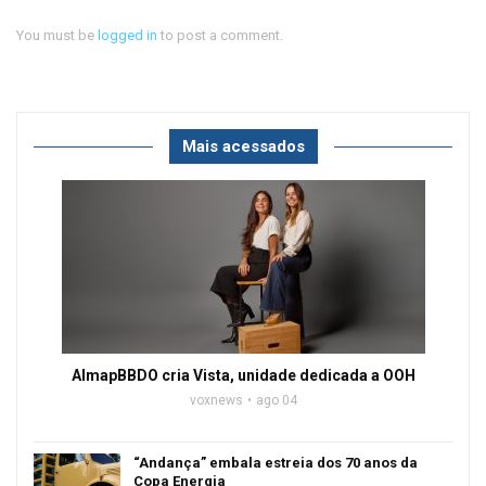
You must be
logged in
to post a comment.
Mais acessados
AlmapBBDO cria Vista, unidade dedicada a OOH
voxnews
ago 04
“Andança” embala estreia dos 70 anos da
Copa Energia