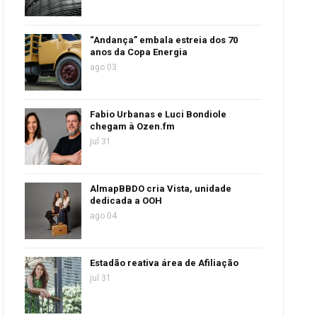
“Andança” embala estreia dos 70
anos da Copa Energia
ago 03
Fabio Urbanas e Luci Bondiole
chegam à Ozen.fm
jul 31
AlmapBBDO cria Vista, unidade
dedicada a OOH
ago 04
Estadão reativa área de Afiliação
jul 31