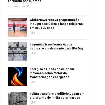
formado por clientes
voxnews
jul 31
GloboNews renova programação,
inaugura estúdios e lança telejornal
em seus 30 anos
jul 31
Lagunitas transforma xixi de
cachorro em desconto para IPA Day
jul 31
Energisa e Heads posicionam
inovação como motor da
transformação energética
jul 31
Felina transforma edifício Copan em
plataforma de mídia para marcas
jul 31