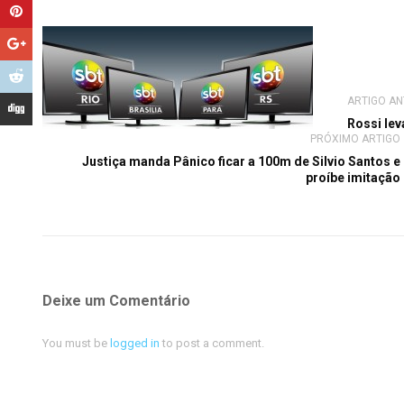
ARTIGO AN
Rossi lev
PRÓXIMO ARTIGO
Justiça manda Pânico ficar a 100m de Silvio Santos e
proíbe imitação
Deixe um Comentário
You must be
logged in
to post a comment.